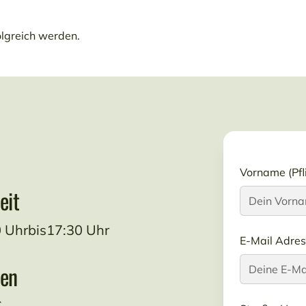
folgreich werden.
Vorname (Pfli
eit
0 Uhr
bis
17:30 Uhr
E-Mail Adre
ten
€