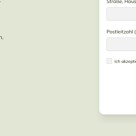
Straße, Haus
Postleitzahl (
n.
Ich akzept