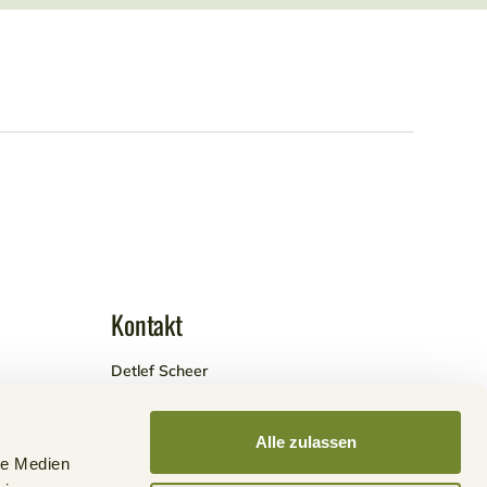
Kontakt
Detlef Scheer
Telefon: +49 172 21 111 89
Alle zulassen
info@caravan-vermieter-bund.de
le Medien