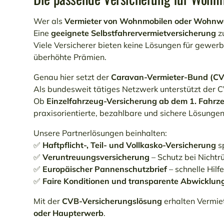
Wer als
Vermieter von Wohnmobilen oder Wohn
Eine
geeignete Selbstfahrervermietversicherung
zu
Viele Versicherer bieten keine Lösungen für gewer
überhöhte Prämien.
Genau hier setzt der
Caravan-Vermieter-Bund (C
Als bundesweit tätiges Netzwerk unterstützt der
Ob
Einzelfahrzeug-Versicherung ab dem 1. Fahrz
praxisorientierte, bezahlbare und sichere Lösungen
Unsere Partnerlösungen beinhalten:
✅
Haftpflicht-, Teil- und Vollkasko-Versicherung
sp
✅
Veruntreuungsversicherung
– Schutz bei Nichtr
✅
Europäischer Pannenschutzbrief
– schnelle Hilf
✅
Faire Konditionen und transparente Abwicklun
Mit der
CVB-Versicherungslösung
erhalten Vermiet
oder Haupterwerb
.