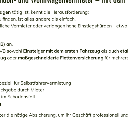
wagen
tätig ist, kennt die Herausforderung:
 finden, ist alles andere als einfach.
bliche Vermieter oder verlangen hohe Einstiegshürden – etw
VB)
an.
 CVB sowohl
Einsteiger mit dem ersten Fahrzeug
als auch
eta
eug
oder
maßgeschneiderte Flottenversicherung
für mehrer
.
eziell für Selbstfahrervermietung
ückgabe durch Mieter
e im Schadensfall
g
er die nötige Absicherung, um ihr Geschäft professionell und